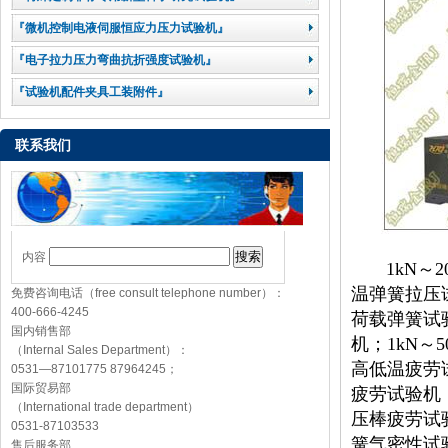
『微机控制电液伺服恒应力压力试验机』
『电子拉力压力弯曲抗折强度试验机』
『试验机配件夹具工装附件』
联系我们
内容
1kN～
温弹簧拉压试验
免费咨询电话（free consult telephone number）：
400-666-4245
荷载弹簧试验
国内销售部
机；1kN～
（Internal Sales Department）：
高低温疲劳试
0531—87101775 87964245；
国际贸易部
疲劳试验机；
（International trade department）
压棒疲劳试验
0531-87103533
簧气密性试验
售后服务部