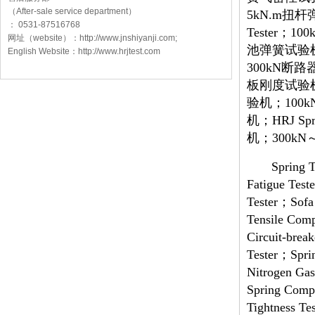
（After-sale service department）
5kN.m扭杆
： 0531-87516768
Tester；
网址（website）：http://www.jnshiyanji.com;
池弹簧试验机
English Website：http://www.hrjtest.com
300kN断
板刚度试验机
验机；100
机；HRJ S
机；300k
Spring 
Fatigue Test
Tester；Sofa 
Tensile Com
Circuit-brea
Tester；Sprin
Nitrogen Gas
Spring Compr
Tightness Te