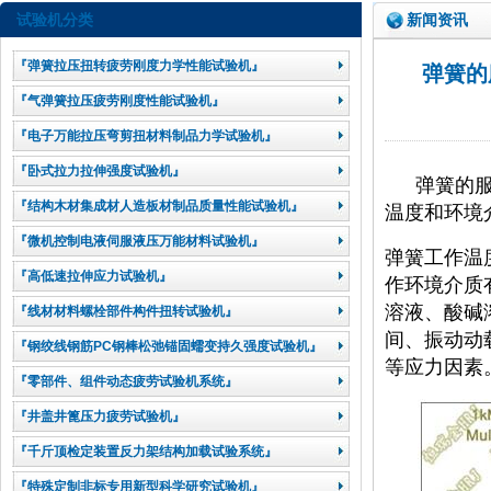
试验机分类
新闻资讯
『弹簧拉压扭转疲劳刚度力学性能试验机』
弹簧的服役
『气弹簧拉压疲劳刚度性能试验机』
『电子万能拉压弯剪扭材料制品力学试验机』
『卧式拉力拉伸强度试验机』
弹簧的
『结构木材集成材人造板材制品质量性能试验机』
温度和环境
『微机控制电液伺服液压万能材料试验机』
弹簧工作温度
『高低速拉伸应力试验机』
作环境介质
溶液、酸碱
『线材材料螺栓部件构件扭转试验机』
间、振动动
『钢绞线钢筋PC钢棒松弛锚固蠕变持久强度试验机』
等应力因素
『零部件、组件动态疲劳试验机系统』
『井盖井篦压力疲劳试验机』
『千斤顶检定装置反力架结构加载试验系统』
『特殊定制非标专用新型科学研究试验机』