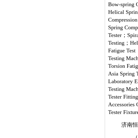
Bow-spring C
Helical Spri
Compression
Spring Compr
Tester；Spira
Testing；Heli
Fatigue Test
Testing Mac
Torsion Fati
Asia Spring
Laboratory 
Testing Mac
Tester Fitti
Accessories
Tester Fixtu
济南恒
（