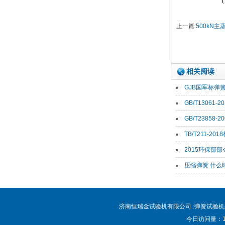
上一篇:
500kN主蒸汽
相关阅读
GJB国军标弹簧
GB/T13061
GB/T23858
TB/T211-201
2015环保部
压缩弹簧 什么
济南恒瑞金试验机有限公司 :弹簧试验机-弹
今日访问量：