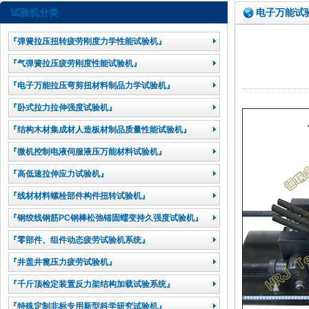
试验机分类
电子万能试
『弹簧拉压扭转疲劳刚度力学性能试验机』
『气弹簧拉压疲劳刚度性能试验机』
『电子万能拉压弯剪扭材料制品力学试验机』
『卧式拉力拉伸强度试验机』
『结构木材集成材人造板材制品质量性能试验机』
『微机控制电液伺服液压万能材料试验机』
『高低速拉伸应力试验机』
『线材材料螺栓部件构件扭转试验机』
『钢绞线钢筋PC钢棒松弛锚固蠕变持久强度试验机』
『零部件、组件动态疲劳试验机系统』
『井盖井篦压力疲劳试验机』
『千斤顶检定装置反力架结构加载试验系统』
『特殊定制非标专用新型科学研究试验机』