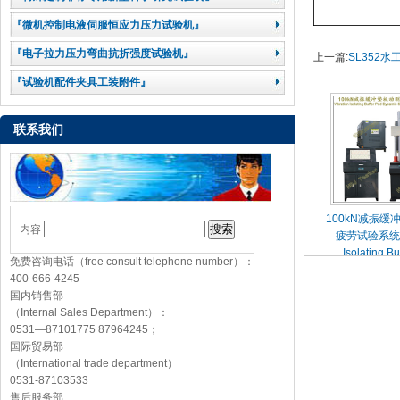
『微机控制电液伺服恒应力压力试验机』
『电子拉力压力弯曲抗折强度试验机』
上一篇:
SL352
『试验机配件夹具工装附件』
联系我们
100kN减振缓
内容
疲劳试验系统Vi
Isolating Bu
免费咨询电话（free consult telephone number）：
Dynamic Stiffn
400-666-4245
Test Sy
国内销售部
（Internal Sales Department）：
0531—87101775 87964245；
国际贸易部
（International trade department）
0531-87103533
售后服务部